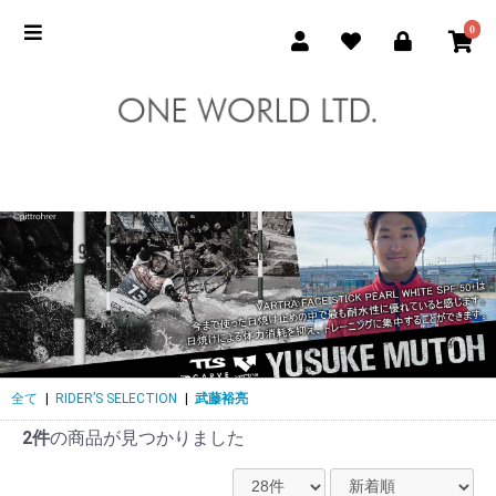
0
全て
|
RIDER’S SELECTION
|
武藤裕亮
2件
の商品が見つかりました