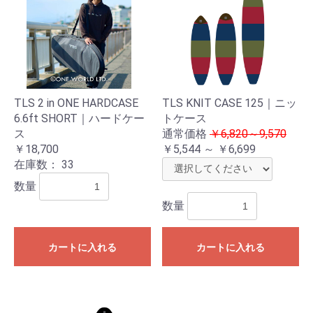
お買い物を続ける
カートへ進む
TLS 2 in ONE HARDCASE
TLS KNIT CASE 125｜ニッ
6.6ft SHORT｜ハードケー
トケース
ス
通常価格
￥6,820～9,570
￥18,700
￥5,544 ～ ￥6,699
在庫数：
33
数量
数量
カートに入れる
カートに入れる