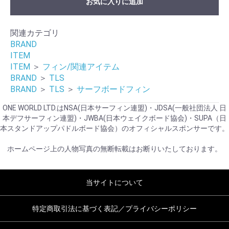
お気に入りに追加
関連カテゴリ
BRAND
ITEM
ITEM
＞
フィン/関連アイテム
BRAND
＞
TLS
BRAND
＞
TLS
＞
サーフボードフィン
ONE WORLD LTD.はNSA(日本サーフィン連盟)・JDSA(一般社団法人 日
本デフサーフィン連盟)・JWBA(日本ウェイクボード協会)・SUPA（日
本スタンドアップパドルボード協会）のオフィシャルスポンサーです。
ホームページ上の人物写真の無断転載はお断りいたしております。
当サイトについて
特定商取引法に基づく表記／プライバシーポリシー