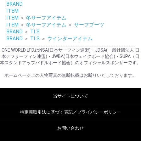
BRAND
ITEM
ITEM
＞
冬サーフアイテム
ITEM
＞
冬サーフアイテム
＞
サーフブーツ
BRAND
＞
TLS
BRAND
＞
TLS
＞
ウインターアイテム
ONE WORLD LTD.はNSA(日本サーフィン連盟)・JDSA(一般社団法人 日
本デフサーフィン連盟)・JWBA(日本ウェイクボード協会)・SUPA（日
本スタンドアップパドルボード協会）のオフィシャルスポンサーです。
ホームページ上の人物写真の無断転載はお断りいたしております。
当サイトについて
特定商取引法に基づく表記／プライバシーポリシー
お問い合わせ