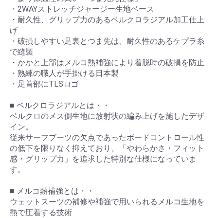
・2WAYストレッチジャージー生地ベース
・耐久性、グリップ力のあるベルクロラジアル加工仕上
げ
・破損しやすい足裏とつま先は、耐久性のあるケプラ糸
で縫製
・かかと上部はメルコ熱補強により着脱時の破損を防止
・熟練の職人が手掛ける日本製
・足首部にTLSロゴ
■ ベルクロラジアルとは・・
ベルクロのメス側生地に放射状の編み上げを施したデザ
イン。
従来サーフブーツの欠点であったボードコントロール性
の低下を限りなく抑えており、「やわらかさ・フィット
お買い物を続ける
カートへ進む
感・グリップ力」を追求した特別な仕様になっていま
す。
■ メルコ熱補強とは・・
ウェットスーツの補修や補強で用いられるメルコ生地を
熱で圧着する技術